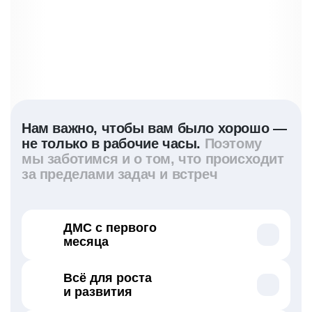
Нам важно, чтобы вам было хорошо —
не только в рабочие часы.
Поэтому
мы заботимся и о том, что происходит
за пределами задач и встреч
ДМС с первого
месяца
Регулярные чекапы — врач-превентолог
Всё для роста
подскажет, на что нужно обратить внимание
и развития
Психотерапия в офисе или онлайн-
сервисах