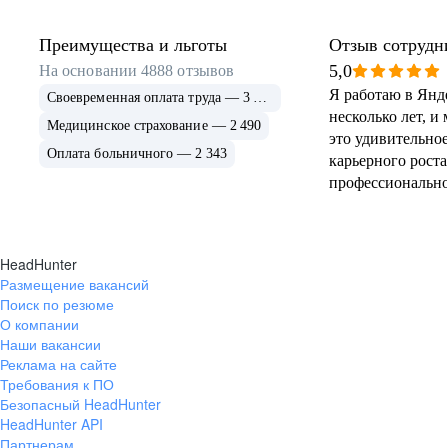
Преимущества и льготы
Отзыв сотрудн
5,0
На основании
4888
отзывов
Я работаю в Янд
Своевременная оплата труда — 3 240
несколько лет, и 
Медицинское страхование — 2 490
это удивительное
Оплата больничного — 2 343
карьерного роста
профессионально
нас дружелюбная
коллектив
высококвалифиц
HeadHunter
дружелюбный, го
Размещение вакансий
любой ситуации.
Поиск по резюме
предоставляет о
О компании
возможности для
Наши вакансии
и обучения, пост
Реклама на сайте
новейшие технол
Требования к ПО
Безопасный HeadHunter
Руководство ком
HeadHunter API
инициативам сот
Партнерам
создают комфорт